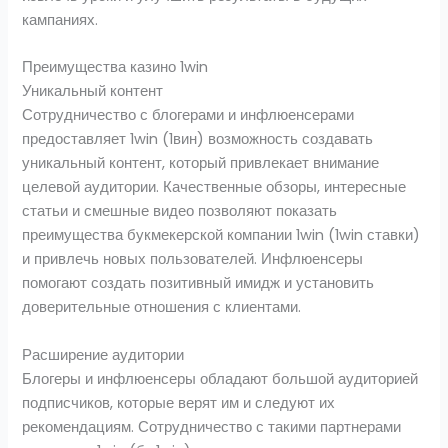
кампаниях.
Преимущества казино 1win
Уникальный контент
Сотрудничество с блогерами и инфлюенсерами
предоставляет 1win (1вин) возможность создавать
уникальный контент, который привлекает внимание
целевой аудитории. Качественные обзоры, интересные
статьи и смешные видео позволяют показать
преимущества букмекерской компании 1win (1win ставки)
и привлечь новых пользователей. Инфлюенсеры
помогают создать позитивный имидж и установить
доверительные отношения с клиентами.
Расширение аудитории
Блогеры и инфлюенсеры обладают большой аудиторией
подписчиков, которые верят им и следуют их
рекомендациям. Сотрудничество с такими партнерами