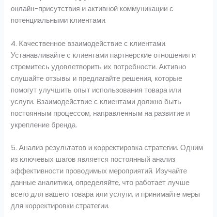
онлайн-присутствия и активной коммуникации с
потенциальными клиентами.
4. Качественное взаимодействие с клиентами.
Устанавливайте с клиентами партнерские отношения и
стремитесь удовлетворить их потребности. Активно
слушайте отзывы и предлагайте решения, которые
помогут улучшить опыт использования товара или
услуги. Взаимодействие с клиентами должно быть
постоянным процессом, направленным на развитие и
укрепление бренда.
5. Анализ результатов и корректировка стратегии. Одним
из ключевых шагов является постоянный анализ
эффективности проводимых мероприятий. Изучайте
данные аналитики, определяйте, что работает лучше
всего для вашего товара или услуги, и принимайте меры
для корректировки стратегии.