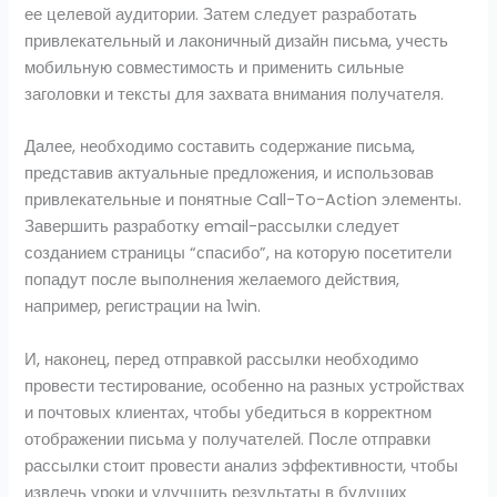
ее целевой аудитории. Затем следует разработать
привлекательный и лаконичный дизайн письма, учесть
мобильную совместимость и применить сильные
заголовки и тексты для захвата внимания получателя.
Далее, необходимо составить содержание письма,
представив актуальные предложения, и использовав
привлекательные и понятные Call-To-Action элементы.
Завершить разработку email-рассылки следует
созданием страницы “спасибо”, на которую посетители
попадут после выполнения желаемого действия,
например, регистрации на 1win.
И, наконец, перед отправкой рассылки необходимо
провести тестирование, особенно на разных устройствах
и почтовых клиентах, чтобы убедиться в корректном
отображении письма у получателей. После отправки
рассылки стоит провести анализ эффективности, чтобы
извлечь уроки и улучшить результаты в будущих