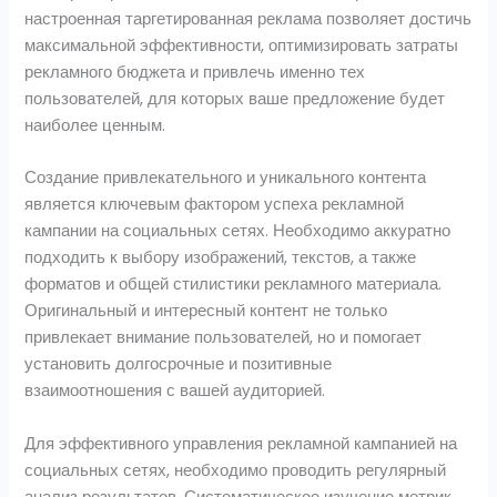
настроенная таргетированная реклама позволяет достичь
максимальной эффективности, оптимизировать затраты
рекламного бюджета и привлечь именно тех
пользователей, для которых ваше предложение будет
наиболее ценным.
Создание привлекательного и уникального контента
является ключевым фактором успеха рекламной
кампании на социальных сетях. Необходимо аккуратно
подходить к выбору изображений, текстов, а также
форматов и общей стилистики рекламного материала.
Оригинальный и интересный контент не только
привлекает внимание пользователей, но и помогает
установить долгосрочные и позитивные
взаимоотношения с вашей аудиторией.
Для эффективного управления рекламной кампанией на
социальных сетях, необходимо проводить регулярный
анализ результатов. Систематическое изучение метрик