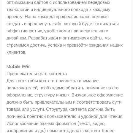
оптимизации сайтов с использованием передовых
технологий и индивидуального подхода к каждому
проекту. Наша команда профессионалов поможет
создать и продвинуть сайт, который будет отличаться
эффективностью, удобством и привлекательным
дизайном. Разрабатывая и оптимизируя сайты, мы
стремимся достичь успеха и превзойти ожидания наших
клиентов.
Mobile 1Win
Привлекательность контента
Для того чтобы контент привлекал внимание
пользователей, необходимо обратить внимание на его
оформление, структуру и язык. Визуальное оформление
должно быть привлекательным и соответствовать сути
товара или услуги. Структура контента должна быть
логичной, понятной пользователю и удобной для чтения.
Использование разных форматов (текст, видео,
изображения и др.) помогает сделать контент более