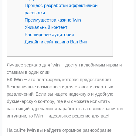
Процесс разработки эффективной
рассылки
Преимущества казино 1win
Уникальный контент
Расширение аудитории
Дизайн и сайт казино Ван Вин
Лучшее зеркало для 1win – доступ к любимым играм и
ставкам в один клик!
БК 1Win – это платформа, которая предоставляет
безграничные возможности для ставок и азартных
развлечений. Если вы ищете надежную и удобную
букмекерскую контору, где вы сможете испытать
настоящий адреналин и заработать на своих знаниях и
интуиции, то 1Win – идеальное решение для вас!
На сайте 1Win вы найдете огромное разнообразие