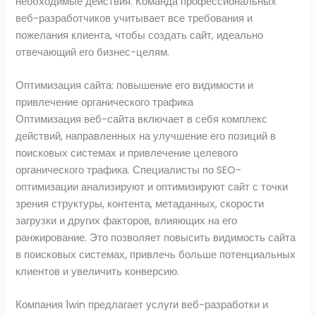
необходимые действия. Команда профессиональных
веб-разработчиков учитывает все требования и
пожелания клиента, чтобы создать сайт, идеально
отвечающий его бизнес-целям.
Оптимизация сайта: повышение его видимости и
привлечение органического трафика
Оптимизация веб-сайта включает в себя комплекс
действий, направленных на улучшение его позиций в
поисковых системах и привлечение целевого
органического трафика. Специалисты по SEO-
оптимизации анализируют и оптимизируют сайт с точки
зрения структуры, контента, метаданных, скорости
загрузки и других факторов, влияющих на его
ранжирование. Это позволяет повысить видимость сайта
в поисковых системах, привлечь больше потенциальных
клиентов и увеличить конверсию.
Компания 1win предлагает услуги веб-разработки и