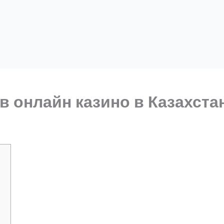
 в онлайн казино в Казахста