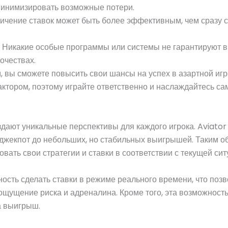
минимизировать возможные потери.
ичение ставок может быть более эффективным, чем сразу с
. Никакие особые программы или системы не гарантируют 
рочествах.
 вы сможете повысить свои шансы на успех в азартной игре
актором, поэтому играйте ответственно и наслаждайтесь са
ают уникальные перспективы для каждого игрока. Aviator 
джекпот до небольших, но стабильных выигрышей. Таким о
овать свои стратегии и ставки в соответствии с текущей сит
ость сделать ставки в режиме реального времени, что позв
щущение риска и адреналина. Кроме того, эта возможность
а выигрыш.