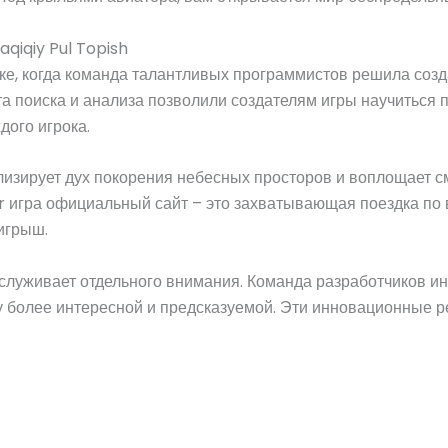
aqiqiy Pul Topish
ке, когда команда талантливых программистов решила созд
та поиска и анализа позволили создателям игры научиться 
дого игрока.
олизирует дух покорения небесных просторов и воплощает с
r игра официальный сайт – это захватывающая поездка по в
игрыш.
аслуживает отдельного внимания. Команда разработчиков и
у более интересной и предсказуемой. Эти инновационные р