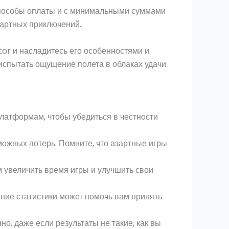
способы оплаты и с минимальными суммами
зартных приключений.
or и насладитесь его особенностями и
 испытать ощущение полета в облаках удачи
латформам, чтобы убедиться в честности
можных потерь. Помните, что азартные игры
м увеличить время игры и улучшить свои
ение статистики может помочь вам принять
о, даже если результаты не такие, как вы