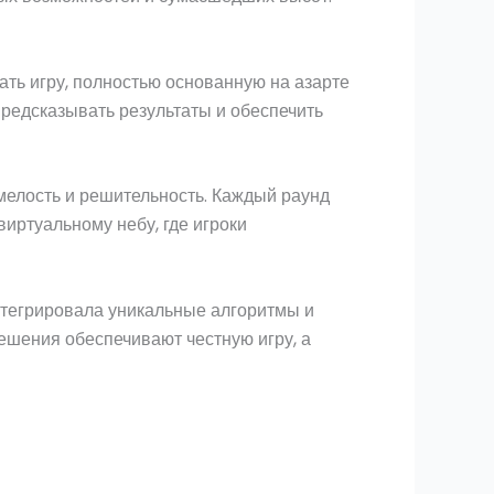
ать игру, полностью основанную на азарте
предсказывать результаты и обеспечить
мелость и решительность. Каждый раунд
иртуальному небу, где игроки
нтегрировала уникальные алгоритмы и
ешения обеспечивают честную игру, а