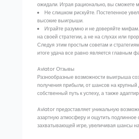
ожидали. Играя рационально, вы сможете 
Не слишком рискуйте. Постепенное увел
высокие выигрыши.
Играйте разумно и не доверяйте мифам
на своей стратегии, а не на слухах или про
Следуя этим простым советам и стратегиям,
итоге удача все равно является главным ф
Aviator Отзывы
Разнообразные возможности выигрыша созд
получения прибыли, от шансов на крупный 
собственный путь к успеху, а также адаптир
Aviator предоставляет уникальную возможн
азартную атмосферу и ощутить подлинное о
захватывающей игре, увеличивая шансы н