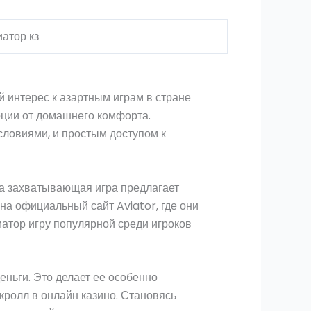
иатор кз
 интерес к азартным играм в стране
оции от домашнего комфорта.
ловиями, и простым доступом к
та захватывающая игра предлагает
а официальный сайт Aviator, где они
иатор игру популярной среди игроков
еньги. Это делает ее особенно
кролл в онлайн казино. Становясь