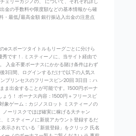
チェリーカジノの、 について、それぞれ詳し
込出金の手数料や限度額などの基本情報から確
料・最低/最高金額 銀行振込入出金の注意点
他のeスポーツタイトルもリーグごとに分けら
秀です！. ミスティーノに、当サイト経由で
す。 入金不要ボーナスにかかる賭け条件はわず
録後3日間、ログインするだけで以下の人気ス
ンプリンセスのフリースピン20回 3日目：ハ
まま出金することが可能です。1500円ボーナ
う！ ボーナス内容：1500円＋フリースピ
間 対象ゲーム：カジノスロット ミスティーノの
！ ノーリスクでほぼ確実に稼げる大チャン
ンは、ミスティーノに新規アカウント登録するだ
に表示されている「新規登録」をクリック 氏名
ィーノのボーナス一覧もご覧ください ※ 事前