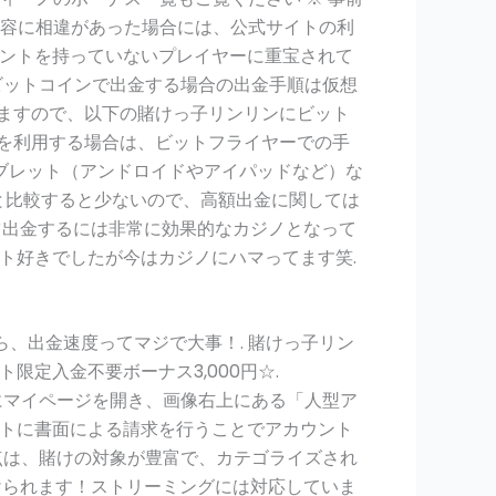
内容に相違があった場合には、公式サイトの利
ウントを持っていないプレイヤーに重宝されて
ビットコインで出金する場合の出金手順は仮想
ますので、以下の賭けっ子リンリンにビット
を利用する場合は、ビットフライヤーでの手
ブレット（アンドロイドやアイパッドなど）な
と比較すると少ないので、高額出金に関しては
ツ出金するには非常に効果的なカジノとなって
ト好きでしたが今はカジノにハマってます笑.
、出金速度ってマジで大事！. 賭けっ子リン
定入金不要ボーナス3,000円☆.
めにマイページを開き、画像右上にある「人型ア
ートに書面による請求を行うことでアカウント
点は、賭けの対象が豊富で、カテゴライズされ
けられます！ストリーミングには対応していま