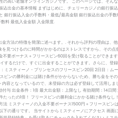
性の高い老舗オンラインカジノです。 このページでは、そんな
行振込出金の基本情報 まずはじめに、チェリーカジノの銀行振
と 銀行振込入金の手数料・最低/最高金額 銀行振込出金の手数
数料 最低入金金額 入金限度.
金方法の特徴を簡潔に述べます。. それから評判の理由は、
象を見つけるのに時間がかかるのはストレスですから、その点優
入金不要ボーナス＋フリースピン60回を受け取ることができま
プレイするだけで、すぐに出金することができます。さらに、登
：ミスティーノ・プリンセスのフリースピン20回 2日目：ムー
ースピンの勝利金には賭け条件がかからないため、勝ち金をその
内容となっているので、未登録の方は必ず登録して活用しましょ
動付与 出金条件：1倍 最大出金額：上限なし 有効期間：14日
件たったの1倍！ フリースピンの勝利金にかかる賭け条件なし
方法 ミスティーノの入金不要ボーナス1500円＋フリースピ
以下の通りです。 当サイトからミスティーノにアクセス 画面
新規登録特典」を受け取るにチェックを入れてください ミステ