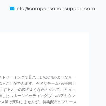
info@compensationsupport.com
トリーミングで見れるDAZONのようなサー
見ることができます。有名なチーム･選手同士
ックすると下の図のような画面が出て、画面上
網羅したスポーツベッティングも1つのアカウン
ボーナス量は変動しませんが、特典配布のフリース