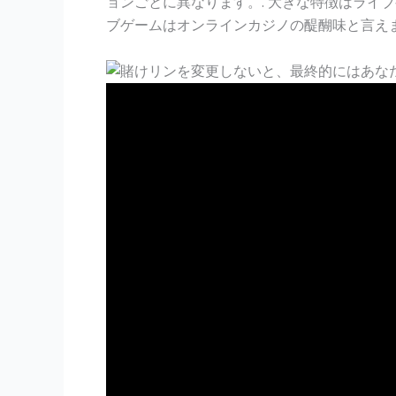
ョンごとに異なります。. 大きな特徴はラ
ブゲームはオンラインカジノの醍醐味と言えま