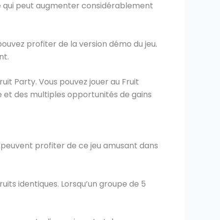
 ce qui peut augmenter considérablement
pouvez profiter de la version démo du jeu.
nt.
ruit Party. Vous pouvez jouer au Fruit
e et des multiples opportunités de gains
rs peuvent profiter de ce jeu amusant dans
fruits identiques. Lorsqu’un groupe de 5