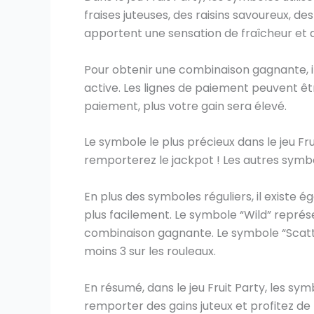
fraises juteuses, des raisins savoureux, 
apportent une sensation de fraîcheur et d
Pour obtenir une combinaison gagnante, il
active. Les lignes de paiement peuvent êt
paiement, plus votre gain sera élevé.
Le symbole le plus précieux dans le jeu Fr
remporterez le jackpot ! Les autres symbol
En plus des symboles réguliers, il exist
plus facilement. Le symbole “Wild” repré
combinaison gagnante. Le symbole “Scatte
moins 3 sur les rouleaux.
En résumé, dans le jeu Fruit Party, les sy
remporter des gains juteux et profitez de l