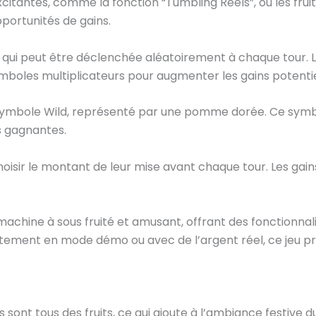
excitantes, comme la fonction “Tumbling Reels”, où les fru
portunités de gains.
y” qui peut être déclenchée aléatoirement à chaque tour. L
mboles multiplicateurs pour augmenter les gains potentie
symbole Wild, représenté par une pomme dorée. Ce symbo
s gagnantes.
choisir le montant de leur mise avant chaque tour. Les gai
e machine à sous fruité et amusant, offrant des fonctionn
uitement en mode démo ou avec de l’argent réel, ce jeu p
sés sont tous des fruits, ce qui ajoute à l’ambiance festiv