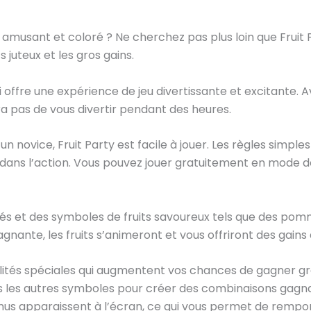
 amusant et coloré ? Ne cherchez pas plus loin que Fruit 
s juteux et les gros gains.
qui offre une expérience de jeu divertissante et excitante.
a pas de vous divertir pendant des heures.
n novice, Fruit Party est facile à jouer. Les règles simpl
ns l’action. Vous pouvez jouer gratuitement en mode dém
s et des symboles de fruits savoureux tels que des pommes
ante, les fruits s’animeront et vous offriront des gains 
ités spéciales qui augmentent vos chances de gagner gros
les autres symboles pour créer des combinaisons gagnant
s apparaissent à l’écran, ce qui vous permet de remporte