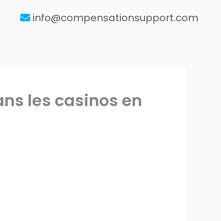
info@compensationsupport.com
dans les casinos en