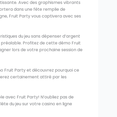
ertissante. Avec des graphismes vibrants
sportera dans une fête remplie de
ne, Fruit Party vous captivera avec ses
éristiques du jeu sans dépenser d’argent
 préalable. Profitez de cette démo Fruit
agner lors de votre prochaine session de
o Fruit Party et découvrez pourquoi ce
 serez certainement attiré par les
le avec Fruit Party! N’oubliez pas de
ète du jeu sur votre casino en ligne