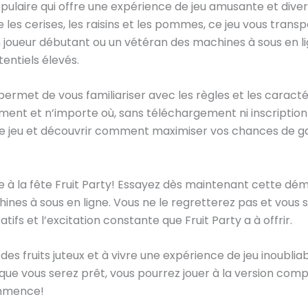
populaire qui offre une expérience de jeu amusante et div
ue les cerises, les raisins et les pommes, ce jeu vous tran
joueur débutant ou un vétéran des machines à sous en lig
tentiels élevés.
s permet de vous familiariser avec les règles et les caract
oment et n’importe où, sans téléchargement ni inscription
 de jeu et découvrir comment maximiser vos chances de g
 à la fête Fruit Party! Essayez dès maintenant cette dém
chines à sous en ligne. Vous ne le regretterez pas et vous
ifs et l’excitation constante que Fruit Party a à offrir.
s fruits juteux et à vivre une expérience de jeu inoubliab
sque vous serez prêt, vous pourrez jouer à la version compl
ommence!