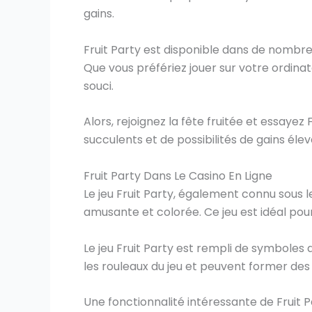
gains.
Fruit Party est disponible dans de nombre
Que vous préfériez jouer sur votre ordinat
souci.
Alors, rejoignez la fête fruitée et essayez
succulents et de possibilités de gains élev
Fruit Party Dans Le Casino En Ligne
Le jeu Fruit Party, également connu sous l
amusante et colorée. Ce jeu est idéal pour 
Le jeu Fruit Party est rempli de symboles 
les rouleaux du jeu et peuvent former de
Une fonctionnalité intéressante de Fruit P