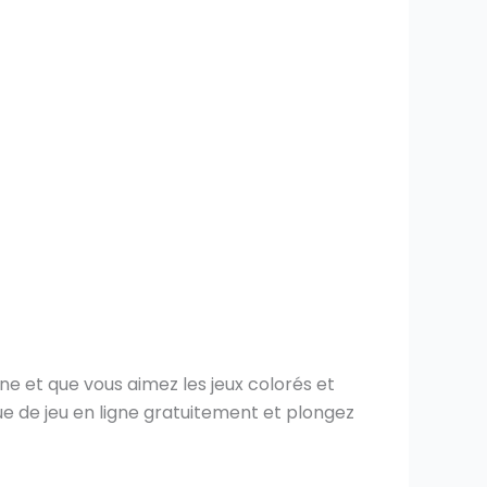
ne et que vous aimez les jeux colorés et
que de jeu en ligne gratuitement et plongez