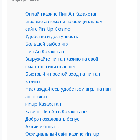
Онлайн казино Пин Ап Казахстан –
игровые автоматы на официальном
сайте Pin-Up Casino
Удобство и доступность
Большой выбор игр
Пин Ап Казахстан
Загружайте пин ап казино на свой
смартфон или планшет
Быстрый и простой вход на пин ап
казино
Наслаждайтесь удобством игры на пин
ап casino
PinUp Казахстан
Казино Пин Ап в Казахстане
Добро пожаловать бонус
Акции и бонусы
Официальный сайт казино Pin-Up