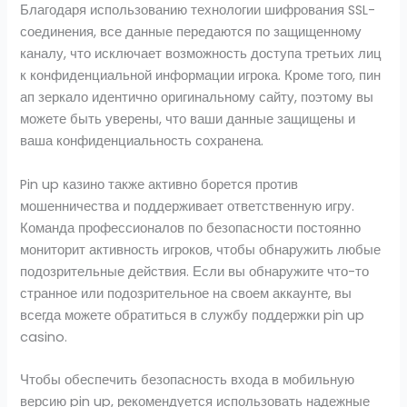
Благодаря использованию технологии шифрования SSL-
соединения, все данные передаются по защищенному
каналу, что исключает возможность доступа третьих лиц
к конфиденциальной информации игрока. Кроме того, пин
ап зеркало идентично оригинальному сайту, поэтому вы
можете быть уверены, что ваши данные защищены и
ваша конфиденциальность сохранена.
Pin up казино также активно борется против
мошенничества и поддерживает ответственную игру.
Команда профессионалов по безопасности постоянно
мониторит активность игроков, чтобы обнаружить любые
подозрительные действия. Если вы обнаружите что-то
странное или подозрительное на своем аккаунте, вы
всегда можете обратиться в службу поддержки pin up
casino.
Чтобы обеспечить безопасность входа в мобильную
версию pin up, рекомендуется использовать надежные