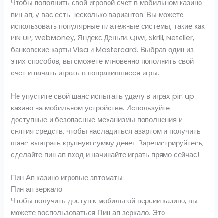
Чтобы пополнить свой игровой счет в мобильном казино
пин ап, у вас есть несколько вариантов. Вы можете
использовать популярные платежные системы, такие как
PIN UP, WebMoney, Яндекс.Деньги, QIWI, Skrill, Neteller,
банковские карты Visa и Mastercard. Выбрав один из
этих способов, вы сможете мгновенно пополнить свой
счет и начать играть в понравившиеся игры.
Не упустите свой шанс испытать удачу в играх pin up
казино на мобильном устройстве. Используйте
доступные и безопасные механизмы пополнения и
снятия средств, чтобы насладиться азартом и получить
шанс выиграть крупную сумму денег. Зарегистрируйтесь,
сделайте пин ап вход и начинайте играть прямо сейчас!
Пин Ап казино игровые автоматы
Пин ап зеркало
Чтобы получить доступ к мобильной версии казино, вы
можете воспользоваться Пин ап зеркало. Это