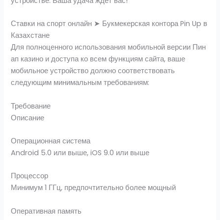
устройстве. Ваша удача ждет вас!
Ставки на спорт онлайн ➤ Букмекерская контора Pin Up в
Казахстане
Для полноценного использования мобильной версии Пин
ап казино и доступа ко всем функциям сайта, ваше
мобильное устройство должно соответствовать
следующим минимальным требованиям:
Требование
Описание
Операционная система
Android 5.0 или выше, iOS 9.0 или выше
Процессор
Минимум 1 ГГц, предпочтительно более мощный
Оперативная память