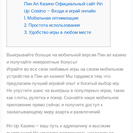
Пин Ап Казино Официальный сайт Pin
Up Casino – Входи и играй онлайн
1. Мобильная оптимизация
2. Простота использования
3. Удобство игры в любом месте
Выигрывайте больше на мобильной версии Пин ап казино
и получайте невероятные бонусы!
Играйте во все свои любимые игры на своем мобильном
устройстве в Пин ап казино! Мы гордимся тем, что
предлагаем лучший игровой опыт и богатый выбор игр.
Не упустите шанс на выигрыш в популярных играх, таких
как слоты, рулетка и покер. Скачайте наше мобильное
приложение прямо сейчас и получите доступ к
захватывающему миру азарта и развлечений.
Pin Up Казино – ваш путь к адреналину и высоким
выигрышам! Не упустите возможность насладиться