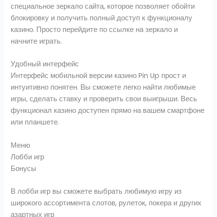
специальное зеркало сайта, которое позволяет обойти
блокировку и получить полный доступ к функционалу
казино. Просто перейдите по ссылке на зеркало и
начните играть.
Удобный интерфейс
Интерфейс мобильной версии казино Pin Up прост и
интуитивно понятен. Вы сможете легко найти любимые
игры, сделать ставку и проверить свои выигрыши. Весь
функционал казино доступен прямо на вашем смартфоне
или планшете.
Меню
Лобби игр
Бонусы
В лобби игр вы сможете выбрать любимую игру из
широкого ассортимента слотов, рулеток, покера и других
азартных игр