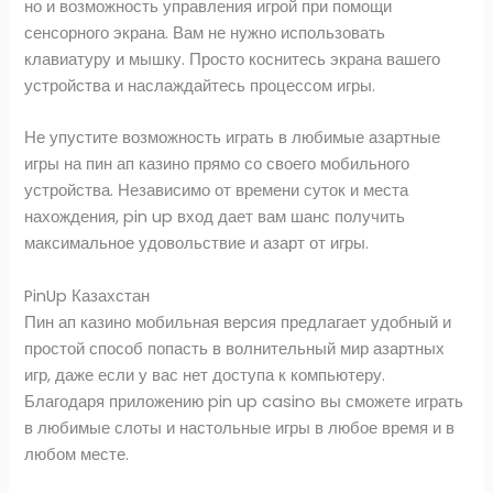
но и возможность управления игрой при помощи
сенсорного экрана. Вам не нужно использовать
клавиатуру и мышку. Просто коснитесь экрана вашего
устройства и наслаждайтесь процессом игры.
Не упустите возможность играть в любимые азартные
игры на пин ап казино прямо со своего мобильного
устройства. Независимо от времени суток и места
нахождения, pin up вход дает вам шанс получить
максимальное удовольствие и азарт от игры.
PinUp Казахстан
Пин ап казино мобильная версия предлагает удобный и
простой способ попасть в волнительный мир азартных
игр, даже если у вас нет доступа к компьютеру.
Благодаря приложению pin up casino вы сможете играть
в любимые слоты и настольные игры в любое время и в
любом месте.