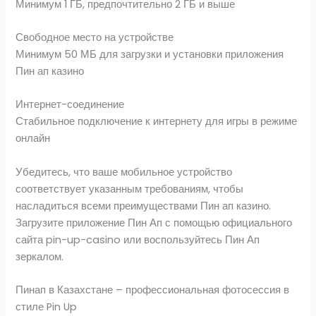
Минимум 1 ГБ, предпочтительно 2 ГБ и выше
Свободное место на устройстве
Минимум 50 МБ для загрузки и установки приложения
Пин ап казино
Интернет-соединение
Стабильное подключение к интернету для игры в режиме
онлайн
Убедитесь, что ваше мобильное устройство
соответствует указанным требованиям, чтобы
насладиться всеми преимуществами Пин ап казино.
Загрузите приложение Пин Ап с помощью официального
сайта pin-up-casino или воспользуйтесь Пин Ап
зеркалом.
Пинап в Казахстане – профессиональная фотосессия в
стиле Pin Up