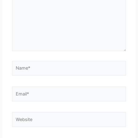
Name*
Email*
Website