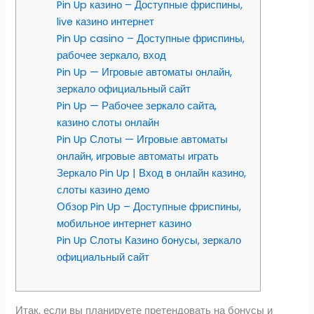
Pin Up казино – Доступные фриспины,
live казино интернет
Pin Up casino – Доступные фриспины,
рабочее зеркало, вход
Pin Up — Игровые автоматы онлайн,
зеркало официальный сайт
Pin Up — Рабочее зеркало сайта,
казино слоты онлайн
Pin Up Слоты — Игровые автоматы
онлайн, игровые автоматы играть
Зеркало Pin Up | Вход в онлайн казино,
слоты казино демо
Обзор Pin Up – Доступные фриспины,
мобильное интернет казино
Pin Up Слоты Казино бонусы, зеркало
официальный сайт
Итак, если вы планируете претендовать на бонусы и