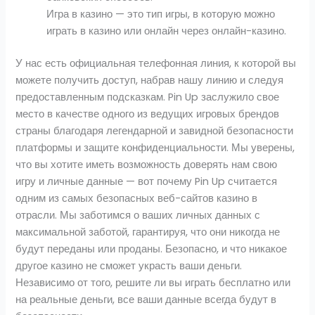
Игра в казино — это тип игры, в которую можно
играть в казино или онлайн через онлайн-казино.
У нас есть официальная телефонная линия, к которой вы
можете получить доступ, набрав нашу линию и следуя
предоставленным подсказкам. Pin Up заслужило свое
место в качестве одного из ведущих игровых брендов
страны благодаря легендарной и завидной безопасности
платформы и защите конфиденциальности. Мы уверены,
что вы хотите иметь возможность доверять нам свою
игру и личные данные — вот почему Pin Up считается
одним из самых безопасных веб-сайтов казино в
отрасли. Мы заботимся о ваших личных данных с
максимальной заботой, гарантируя, что они никогда не
будут переданы или проданы. Безопасно, и что никакое
другое казино не сможет украсть ваши деньги.
Независимо от того, решите ли вы играть бесплатно или
на реальные деньги, все ваши данные всегда будут в