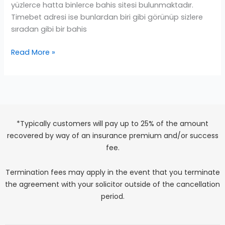
yüzlerce hatta binlerce bahis sitesi bulunmaktadır.
Timebet adresi ise bunlardan biri gibi görünüp sizlere
sıradan gibi bir bahis
Read More »
*Typically customers will pay up to 25% of the amount
recovered by way of an insurance premium and/or success
fee.
Termination fees may apply in the event that you terminate
the agreement with your solicitor outside of the cancellation
period.