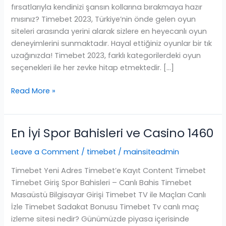
fırsatlarıyla kendinizi şansın kollarına bırakmaya hazır
mısınız? Timebet 2023, Türkiye’nin önde gelen oyun
siteleri arasında yerini alarak sizlere en heyecanlı oyun
deneyimlerini sunmaktadır. Hayal ettiğiniz oyunlar bir tık
uzağınızda! Timebet 2023, farklı kategorilerdeki oyun
seçenekleri ile her zevke hitap etmektedir. […]
Read More »
En İyi Spor Bahisleri ve Casino 1460
En
İyi
Leave a Comment
/
timebet
/
mainsiteadmin
Spor
Bahisleri
Timebet Yeni Adres Timebet’e Kayıt Content Timebet
ve
Timebet Giriş Spor Bahisleri – Canlı Bahis Timebet
Casino
Masaüstü Bilgisayar Girişi Timebet TV ile Maçları Canlı
1460
İzle Timebet Sadakat Bonusu Timebet Tv canlı maç
izleme sitesi nedir? Günümüzde piyasa içerisinde