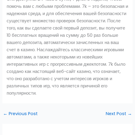
помочь вам с любыми проблемами. 7k – это безопасная и
надежная среда, и для обеспечения вашей безопасности
существует множество проверок безопасности. После
того, как вы сделаете свой первый депозит, вы получите
10 бесплатных вращений на сумму до 50 раз больше
вашего депозита, автоматически зачисленных на ваш
счет в казино. Наслаждайтесь классическими игровыми
автоматами, а также некоторыми из новейших
интерактивных игр с прогрессивным джекпотом. 7k было
создано как настоящий веб-сайт казино, что означает,
что оно разработано с учетом интересов игроков и
различных типов игр, что является причиной его
популярности.
←
Previous Post
Next Post
→