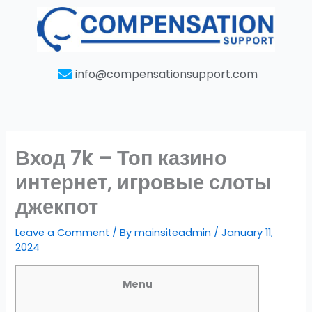
Skip
to
content
info@compensationsupport.com
Вход 7k – Топ казино
интернет, игровые слоты
джекпот
Leave a Comment
/ By
mainsiteadmin
/
January 11,
2024
Menu