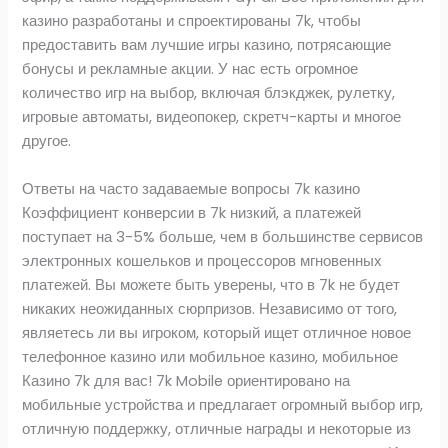
казино разработаны и спроектированы 7k, чтобы
предоставить вам лучшие игры казино, потрясающие
бонусы и рекламные акции. У нас есть огромное
количество игр на выбор, включая блэкджек, рулетку,
игровые автоматы, видеопокер, скретч-карты и многое
другое.
Ответы на часто задаваемые вопросы 7k казино
Коэффициент конверсии в 7k низкий, а платежей
поступает на 3-5% больше, чем в большинстве сервисов
электронных кошельков и процессоров мгновенных
платежей. Вы можете быть уверены, что в 7k не будет
никаких неожиданных сюрпризов. Независимо от того,
являетесь ли вы игроком, который ищет отличное новое
телефонное казино или мобильное казино, мобильное
Казино 7k для вас! 7k Mobile ориентировано на
мобильные устройства и предлагает огромный выбор игр,
отличную поддержку, отличные награды и некоторые из