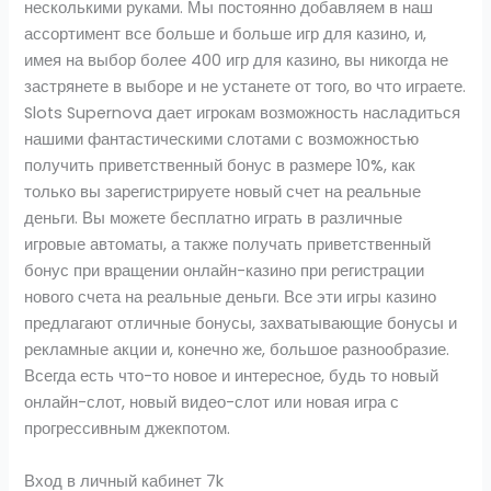
несколькими руками. Мы постоянно добавляем в наш
ассортимент все больше и больше игр для казино, и,
имея на выбор более 400 игр для казино, вы никогда не
застрянете в выборе и не устанете от того, во что играете.
Slots Supernova дает игрокам возможность насладиться
нашими фантастическими слотами с возможностью
получить приветственный бонус в размере 10%, как
только вы зарегистрируете новый счет на реальные
деньги. Вы можете бесплатно играть в различные
игровые автоматы, а также получать приветственный
бонус при вращении онлайн-казино при регистрации
нового счета на реальные деньги. Все эти игры казино
предлагают отличные бонусы, захватывающие бонусы и
рекламные акции и, конечно же, большое разнообразие.
Всегда есть что-то новое и интересное, будь то новый
онлайн-слот, новый видео-слот или новая игра с
прогрессивным джекпотом.
Вход в личный кабинет 7k