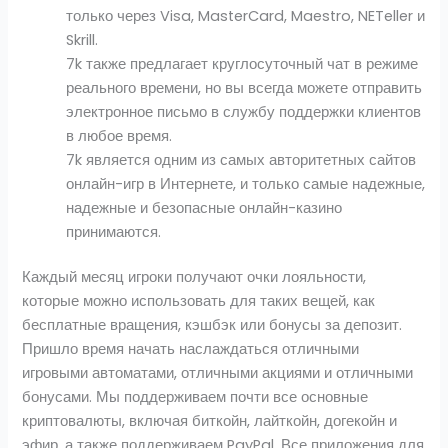
только через Visa, MasterCard, Maestro, NETeller и
Skrill.
7k также предлагает круглосуточный чат в режиме
реального времени, но вы всегда можете отправить
электронное письмо в службу поддержки клиентов
в любое время.
7k является одним из самых авторитетных сайтов
онлайн-игр в Интернете, и только самые надежные,
надежные и безопасные онлайн-казино
принимаются.
Каждый месяц игроки получают очки лояльности,
которые можно использовать для таких вещей, как
бесплатные вращения, кэшбэк или бонусы за депозит.
Пришло время начать наслаждаться отличными
игровыми автоматами, отличными акциями и отличными
бонусами. Мы поддерживаем почти все основные
криптовалюты, включая биткойн, лайткойн, догекойн и
эфир, а также поддерживаем PayPal. Все приложения для